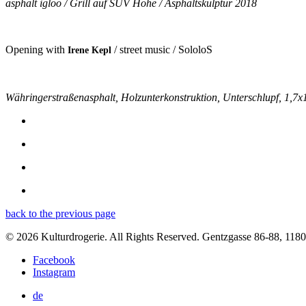
asphalt igloo / Grill auf SUV Höhe / Asphaltskulptur 2018
Opening with
/ street music / SololoS
Irene Kepl
Währingerstraßenasphalt, Holzunterkonstruktion, Unterschlupf, 1,7
back to the previous page
© 2026 Kulturdrogerie. All Rights Reserved. Gentzgasse 86-88, 118
Facebook
Instagram
de